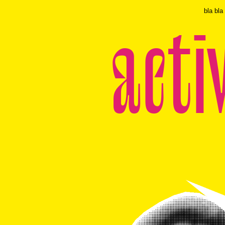
bla bla
acti