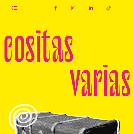
cositas
varias