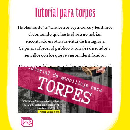
Tutorial para torpes
Hablamos de "tú" a nuestros seguidores y les dimos
el contenido que hasta ahora no habían
encontrado en otras cuentas de Instagram.
Supimos ofrecer al público tutoriales divertidos y
sencillos con los que se vieron identificados.
Como parte del proyecto "Charlas de Patio" surgió
la idea de hacer tutoriales en directo para todos los
seguidores de la cuenta de Instagram de El Baúl de
las Piqué. No son tutoriales al uso, son "Tutoriales
para Torpes", para personas reales que necesitan
los tips de los mejores profesionales del sector de la
belleza y de la moda.