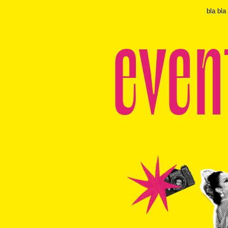
bla bla
even