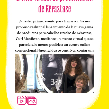
de Kérastase
¡Nuestro primer evento para la maraca! Se nos
propuso realizar el lanzamiento de la nueva gama
de productos para cabellos rizados de Kérastase,
Curl Manifesto, mediante un evento virtual que se
pareciera lo menos posible a un evento online
convencional. Nuestra idea se centró en contar una
historia de una forma nunca antes vista en esta
nueva era de eventos virtuales. Por ello, apostamos
por realizar una sitcom que combinaba escenas de
humor y píldoras formativas sobre el cuidado del
cabello rizado y el uso de los distintos productos.
Contamos con la participación de dos actrices de
renombre como Esther Acebo y Sara Herranz, y
una peluquera experta en melenas rizadas. Tras la
sitcom, los espectadores pudieron resolver sus
dudas sobre el producto en un debate virtual