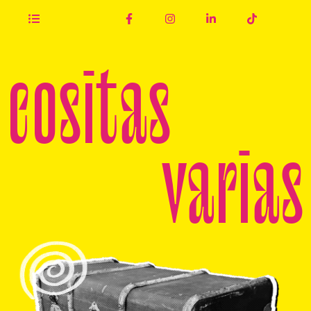
cositas
varias